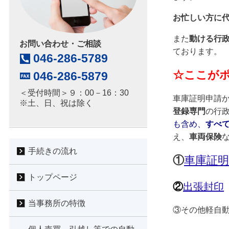
お忙しい方に
また
動ける行
お問い合わせ・ご相談
ております。
046-286-5789
☆ここが
046-286-5879
＜受付時間＞９：00－16：30
車庫証明申請
※土、日、祝は除く
登録専門
の行
も含め、
すべ
え、
車両保険
手続きの流れ
①
車庫証明
トップページ
②
出張封印
当事務所の特徴
③その他軽自